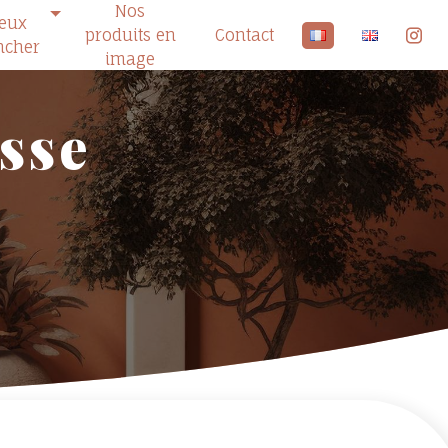
Nos
ieux
produits en
Contact
ncher
image
asse