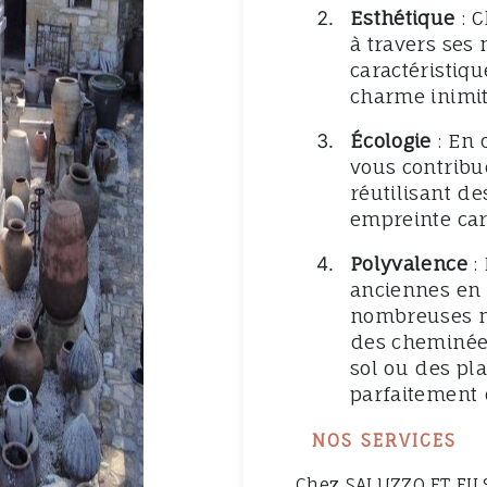
Esthétique
: C
à travers ses 
caractéristiq
charme inimit
Écologie
: En 
vous contribu
réutilisant de
empreinte ca
Polyvalence
: 
anciennes en 
nombreuses ma
des cheminée
sol ou des pla
parfaitement 
NOS SERVICES
Chez SALUZZO ET FILS 