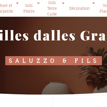
Sols
ture et
Sols
V
Terre
Décoration
rpente
Pierre
Pla
Cuite
illes dalles Gr
SALUZZO & FILS