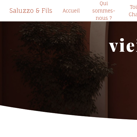
Qui
Panneau de gestion des cookies
Toi
Saluzzo & Fils
Accueil
sommes-
Cha
nous ?
vie