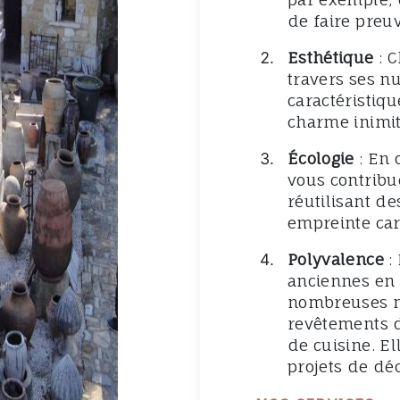
de faire preu
Esthétique
: C
travers ses nu
caractéristiq
charme inimit
Écologie
: En 
vous contribu
réutilisant de
empreinte ca
Polyvalence
: 
anciennes en 
nombreuses ma
revêtements d
de cuisine. El
projets de déc