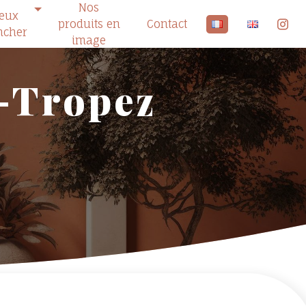
Nos
ieux
produits en
Contact
ncher
image
t-Tropez