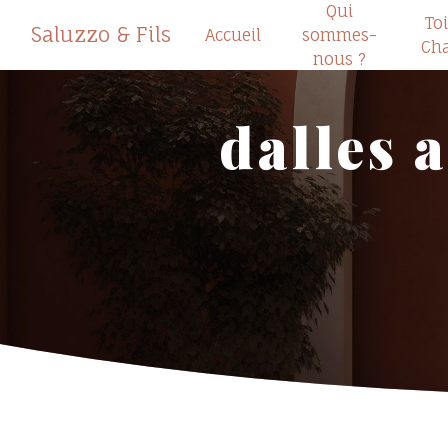
Qui
Panneau de gestion des cookies
Toi
Saluzzo & Fils
Accueil
sommes-
Cha
nous ?
dalles 