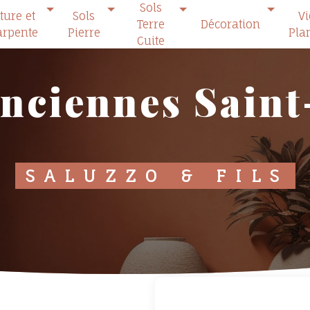
Sols
ture et
Sols
V
Terre
Décoration
rpente
Pierre
Pla
Cuite
anciennes Sain
SALUZZO & FILS