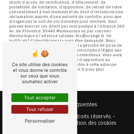
droits d’accès, de rectification, d’effacement, de
portabilité, de limitation, d’opposition, de retrait de votre
consentement à tout moment et du droit d’introduire une
réclamation auprès d’une autorité de contrôle, ainsi que
d’organiser le sort de vos données post-mortem. Vous
pouvez exercer ces droits par voie postale à l'adresse 260
Av. de Provence, 83440 Montauroux ou par courrier
électronique à l'adresse saluzzo-fils@orange.fr. Un
justificatif d'identité pourra vous être demandé. Nous
conservons vos données pendant la période de prise de
contact puis pendant la durée de prescription légale aux
fins probatoires et de gestion des contentieux. Vous avez
le droit de vous inscrire sur la liste d'opposition au
Ce site utilise des cookies
démarchage téléphonique, disponible à cette adresse:
Bloctel.gouv.fr
. Consultez le site cnil.fr pour plus
et vous donne le contrôle
d’informations sur vos droits.
sur ceux que vous
souhaitez activer
Tout accepter
Recherches fréquentes
Tout refuser
©
Vistalid
- 2026 - Tous droits réservés -
Personnaliser
Mentions légales
-
Gestion des cookies