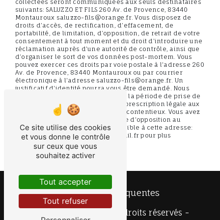
collectées seront communiquées aux seuls destinataires
suivants: SALUZZO ET FILS 260 Av. de Provence, 83440
Montauroux saluzzo-fils@orange.fr. Vous disposez de
droits d’accès, de rectification, d’effacement, de
portabilité, de limitation, d’opposition, de retrait de votre
consentement à tout moment et du droit d’introduire une
réclamation auprès d’une autorité de contrôle, ainsi que
d’organiser le sort de vos données post-mortem. Vous
pouvez exercer ces droits par voie postale à l'adresse 260
Av. de Provence, 83440 Montauroux ou par courrier
électronique à l'adresse saluzzo-fils@orange.fr. Un
justificatif d'identité pourra vous être demandé. Nous
conservons vos données pendant la période de prise de
contact puis pendant la durée de prescription légale aux
fins probatoires et de gestion des contentieux. Vous avez
le droit de vous inscrire sur la liste d'opposition au
Ce site utilise des cookies
démarchage téléphonique, disponible à cette adresse:
Bloctel.gouv.fr
. Consultez le site cnil.fr pour plus
et vous donne le contrôle
d’informations sur vos droits.
sur ceux que vous
souhaitez activer
Tout accepter
Recherches fréquentes
Tout refuser
©
Vistalid
- 2026 - Tous droits réservés -