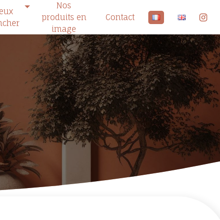
Nos
ieux
produits en
Contact
ncher
image
s