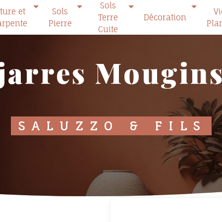
Sols
ture et
Sols
V
Terre
Décoration
rpente
Pierre
Pla
Cuite
jarres Mougin
SALUZZO & FILS