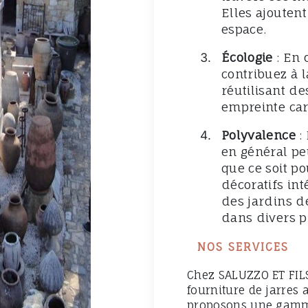
Elles ajouten
espace.
Écologie
: En 
contribuez à 
réutilisant de
empreinte ca
Polyvalence
: 
en général pe
que ce soit po
décoratifs int
des jardins d
dans divers p
NOS SERVICES
Chez SALUZZO ET FILS 
fourniture de jarres 
proposons une gamme