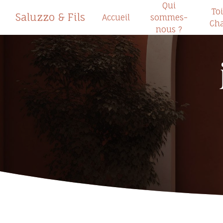
Qui
Panneau de gestion des cookies
Toi
Saluzzo & Fils
Accueil
sommes-
Cha
nous ?