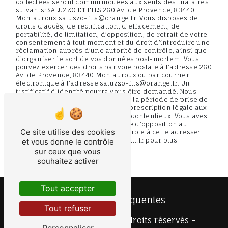
collectées seront communiquées aux seuls destinataires
suivants: SALUZZO ET FILS 260 Av. de Provence, 83440
Montauroux saluzzo-fils@orange.fr. Vous disposez de
droits d’accès, de rectification, d’effacement, de
portabilité, de limitation, d’opposition, de retrait de votre
consentement à tout moment et du droit d’introduire une
réclamation auprès d’une autorité de contrôle, ainsi que
d’organiser le sort de vos données post-mortem. Vous
pouvez exercer ces droits par voie postale à l'adresse 260
Av. de Provence, 83440 Montauroux ou par courrier
électronique à l'adresse saluzzo-fils@orange.fr. Un
justificatif d'identité pourra vous être demandé. Nous
conservons vos données pendant la période de prise de
contact puis pendant la durée de prescription légale aux
fins probatoires et de gestion des contentieux. Vous avez
le droit de vous inscrire sur la liste d'opposition au
Ce site utilise des cookies
démarchage téléphonique, disponible à cette adresse:
Bloctel.gouv.fr
. Consultez le site cnil.fr pour plus
et vous donne le contrôle
d’informations sur vos droits.
sur ceux que vous
souhaitez activer
Tout accepter
Recherches fréquentes
Tout refuser
©
Vistalid
- 2026 - Tous droits réservés -