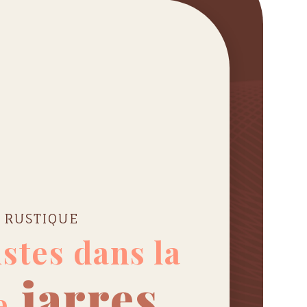
 RUSTIQUE
istes dans la
jarres
e