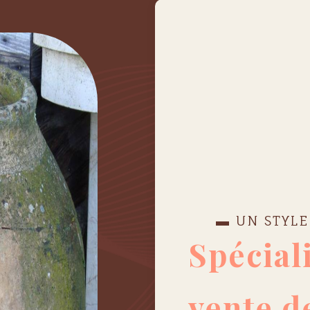
▬ UN STYLE
Spécial
vente d