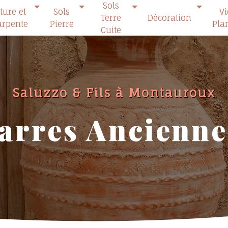
Sols
ture et
Sols
V
Terre
Décoration
rpente
Pierre
Pla
Cuite
Saluzzo & Fils à Montauroux
Jarres Ancienne