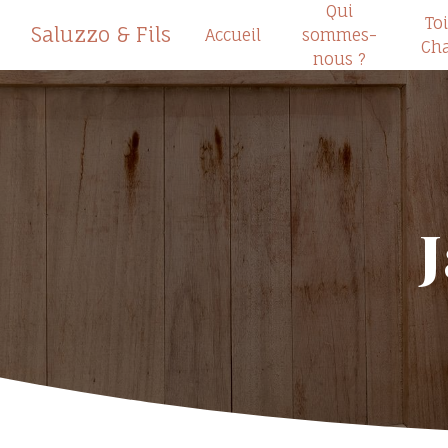
Qui
Panneau de gestion des cookies
Toi
Saluzzo & Fils
Accueil
sommes-
Cha
nous ?