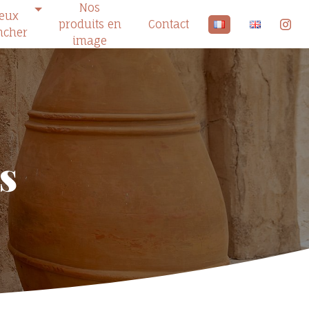
Nos
ieux
produits en
Contact
ncher
image
s