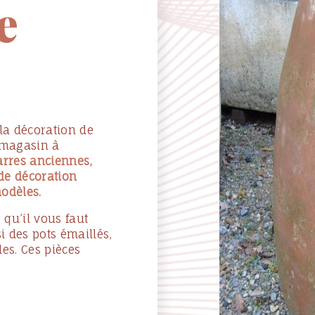
e
 la décoration de
e magasin à
arres anciennes,
 de décoration
modèles.
qu’il vous faut
i des pots émaillés,
les. Ces pièces