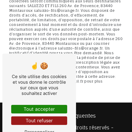
collectées seront communiquées aux seuls destinataires
suivants: SALUZZO ET FILS 260 Av. de Provence, 83440
Montauroux saluzzo-fils@orange.fr. Vous disposez de
droits d’accès, de rectification, d’effacement, de
portabilité, de limitation, d’opposition, de retrait de votre
consentement à tout moment et du droit d’introduire une
réclamation auprès d’une autorité de contrôle, ainsi que
d’organiser le sort de vos données post-mortem. Vous
pouvez exercer ces droits par voie postale à l'adresse 260
Av. de Provence, 83440 Montauroux ou par courrier
électronique à l'adresse saluzzo-fils@orange.fr. Un
justificatif d'identité pourra vous être demandé. Nous
conservons vos données pendant la période de prise de
contact puis pendant la durée de prescription légale aux
fins probatoires et de gestion des contentieux. Vous avez
le droit de vous inscrire sur la liste d'opposition au
Ce site utilise des cookies
démarchage téléphonique, disponible à cette adresse:
Bloctel.gouv.fr
. Consultez le site cnil.fr pour plus
et vous donne le contrôle
d’informations sur vos droits.
sur ceux que vous
souhaitez activer
Tout accepter
Recherches fréquentes
Tout refuser
©
Vistalid
- 2026 - Tous droits réservés -