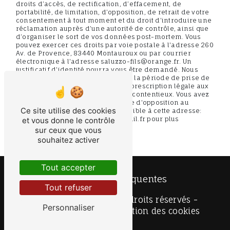
droits d’accès, de rectification, d’effacement, de
portabilité, de limitation, d’opposition, de retrait de votre
consentement à tout moment et du droit d’introduire une
réclamation auprès d’une autorité de contrôle, ainsi que
d’organiser le sort de vos données post-mortem. Vous
pouvez exercer ces droits par voie postale à l'adresse 260
Av. de Provence, 83440 Montauroux ou par courrier
électronique à l'adresse saluzzo-fils@orange.fr. Un
justificatif d'identité pourra vous être demandé. Nous
conservons vos données pendant la période de prise de
contact puis pendant la durée de prescription légale aux
fins probatoires et de gestion des contentieux. Vous avez
le droit de vous inscrire sur la liste d'opposition au
Ce site utilise des cookies
démarchage téléphonique, disponible à cette adresse:
Bloctel.gouv.fr
. Consultez le site cnil.fr pour plus
et vous donne le contrôle
d’informations sur vos droits.
sur ceux que vous
souhaitez activer
Tout accepter
Recherches fréquentes
Tout refuser
©
Vistalid
- 2026 - Tous droits réservés -
Personnaliser
Mentions légales
-
Gestion des cookies